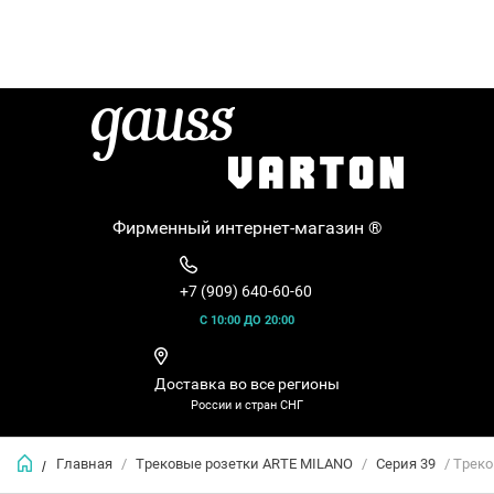
Фирменный интернет-магазин ®
+7 (909) 640-60-60
С 10:00 ДО 20:00
Доставка во все регионы
России и стран СНГ
Главная
/
Трековые розетки ARTE MILANO
/
Серия 39
/ Треко
/