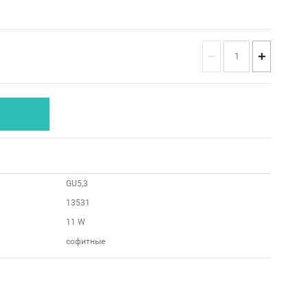
−
+
GU5,3
13531
11 W
софитные